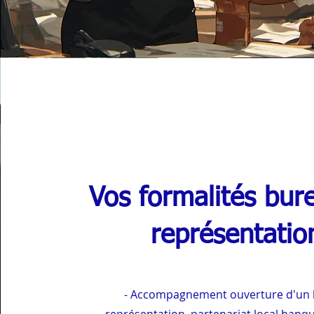
Vos formalités bur
représentatio
--Sc
- Accompagnement ouverture d'un 