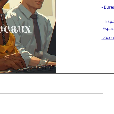
--Sc
- Burea
- Esp
- Espa
Découv