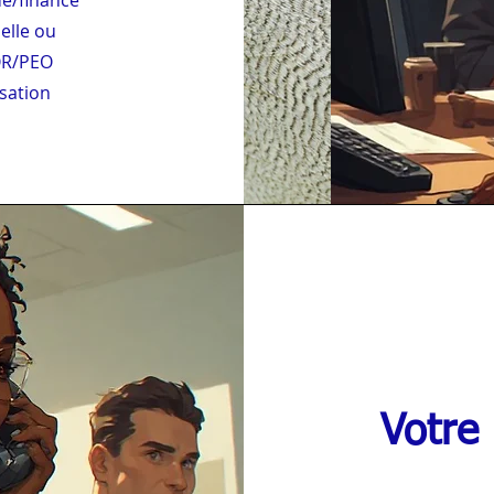
ue/finance
uelle ou
OR/PEO
isation
Votre