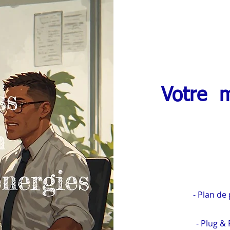
Votre m
--Sc
-
Plan de
-
Plug & 