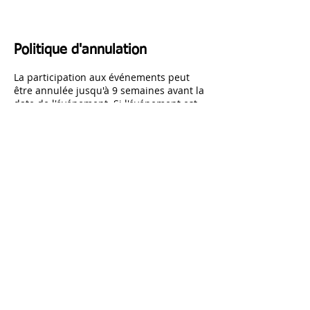
Politique d'annulation
La participation aux événements peut
être annulée jusqu'à 9 semaines avant la
date de l'événement. Si l'événement est
annulée hopico rembourse l'intégralité
des frais de participation payés pour
l'événement
Coordonnées
HILTON HOTEL, Yaoundé,
Cameroun
52a Kofo Abayomi Street,
Lagos, Nigeria