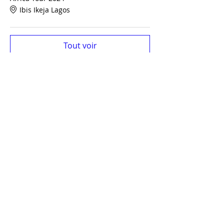
Ibis Ikeja Lagos
Tout voir
Billets
Vente expirée
Type de billet
Africa Tour 2 salons 2 pays
Plus d'info
Prix
1 790,00 €
+358,00 € TVA